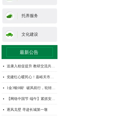
托养服务
文化建设
最新公告
暖心义剪 从“头”焕新
点亮自强路 共赴新征程
刘恩举在调研民生领域工作时强调：牢记为民初心 做实结对帮扶 让高质量发展成果惠及千家万户
压实安全责任，护航平安假期—市残联开展五一节前安全检查
医体联动护特奥，温情保障暖人心——市残联携手卫健委为特奥集训运动员提供医疗保障
2026年度国家机关普法责任清单
以法为基护残障 精准普法暖人心
科技赋能阅读 书香温暖心灵——市残联举办残疾人全民阅读活动
听，这是幸福的声音！我市73名听力残疾人获专业助听器适配服务
넷
넷
넷
넷
넷
넷
넷
넷
넷
送康入校促提升 教研交流共成长
넷
党建红心暖民心！嘉峪关市残联党支部荣膺“先进基层党组织”称号
넷
1金3银6铜! 破风前行，轮转不息!
넷
【网络中国节·端午】紧抓安全不松懈 平安祥和过端午—市残联组织端午节前安全检查
넷
逐风戈壁 寻迹长城第一墩
넷