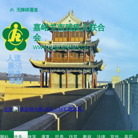
无障碍通道
ꁘ
嘉峪关市残疾人联合
嘉峪关市残疾人联合
会
会
www.jygcanlian.cn
www.jygcanlian.cn
人道
廉洁
服务
奉献
网站首页
政务公开
政策法规
康复指导
托养服务
扶贫救助
教就培训
法律维权
宣传文体
基层党建