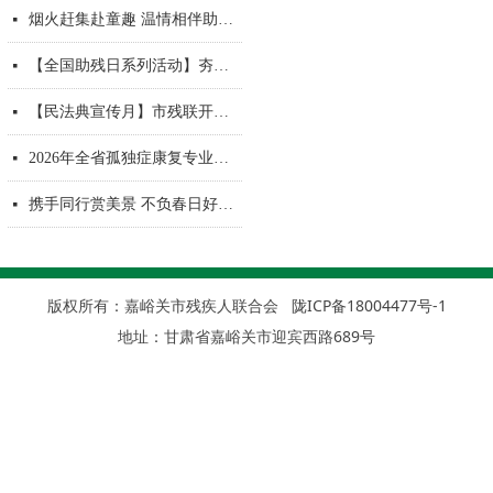
烟火赶集赴童趣 温情相伴助成长
넷
【全国助残日系列活动】夯实基层服务根基 提升履职服务能力——嘉峪关市残联开展残疾人工作者能力提升培训
넷
【民法典宣传月】市残联开展“典润基层• 法护万家”专题法律知识讲座
넷
2026年全省孤独症康复专业技术人员培训班在嘉峪关顺利举办
넷
携手同行赏美景 不负春日好风光
넷
情暖研学路 科技助残行
넷
版权所有：嘉峪关市残疾人联合会
陇ICP备18004477号-1
地址：甘肃省嘉峪关市迎宾西路689号