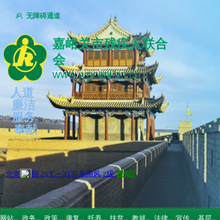
无障碍通道
ꁘ
嘉峪关市残疾人联合
嘉峪关市残疾人联合
会
会
www.jygcanlian.cn
www.jygcanlian.cn
人道
廉洁
服务
奉献
网站首页
政务公开
政策法规
康复指导
托养服务
扶贫救助
教就培训
法律维权
宣传文体
基层党建