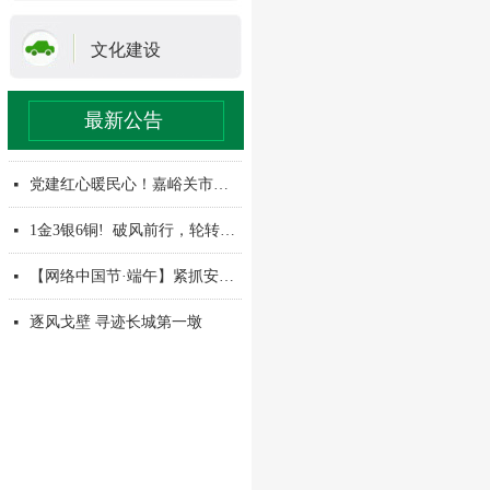
文化建设
最新公告
情暖研学路 科技助残行
暖心义剪 从“头”焕新
点亮自强路 共赴新征程
刘恩举在调研民生领域工作时强调：牢记为民初心 做实结对帮扶 让高质量发展成果惠及千家万户
【全国助残日系列活动】夯实基层服务根基 提升履职服务能力——嘉峪关市残联开展残疾人工作者能力提升培训
【民法典宣传月】市残联开展“典润基层• 法护万家”专题法律知识讲座
2026年全省孤独症康复专业技术人员培训班在嘉峪关顺利举办
压实安全责任，护航平安假期—市残联开展五一节前安全检查
医体联动护特奥，温情保障暖人心——市残联携手卫健委为特奥集训运动员提供医疗保障
2026年度国家机关普法责任清单
烟火赶集赴童趣 温情相伴助成长
携手同行赏美景 不负春日好风光
以法为基护残障 精准普法暖人心
科技赋能阅读 书香温暖心灵——市残联举办残疾人全民阅读活动
听，这是幸福的声音！我市73名听力残疾人获专业助听器适配服务
넷
넷
넷
넷
넷
넷
넷
넷
넷
넷
넷
넷
넷
넷
넷
送康入校促提升 教研交流共成长
넷
党建红心暖民心！嘉峪关市残联党支部荣膺“先进基层党组织”称号
넷
1金3银6铜! 破风前行，轮转不息!
넷
【网络中国节·端午】紧抓安全不松懈 平安祥和过端午—市残联组织端午节前安全检查
넷
逐风戈壁 寻迹长城第一墩
넷